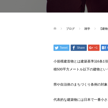
ブログ
雑学
【建物
Tweet
Share
+1
小規模建造物とは建築基準法6条1
積500平方メートル以下の建物と
県や自治体のまちづくり条例の対象
代表的な建築物には日本で一番小さ