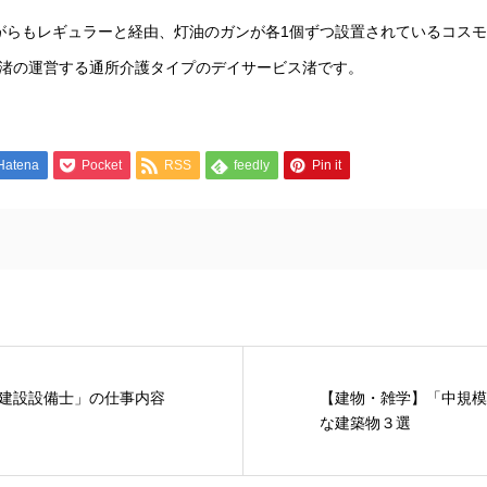
がらもレギュラーと経由、灯油のガンが各1個ずつ設置されているコス
渚の運営する通所介護タイプのデイサービス渚です。
Hatena
Pocket
RSS
feedly
Pin it
建設設備士」の仕事内容
【建物・雑学】「中規模
な建築物３選