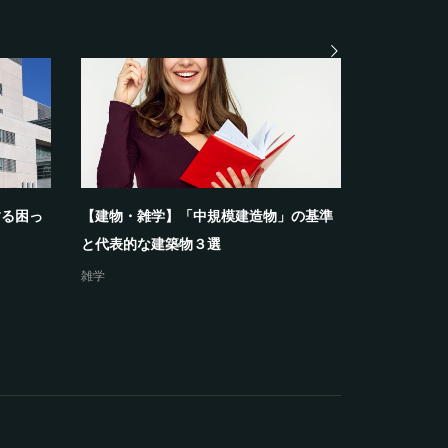
する困っ
【建物・雑学】「中規模建造物」の基準
【建物・雑
と代表的な建築物３選
と代表的な
雑学
雑学