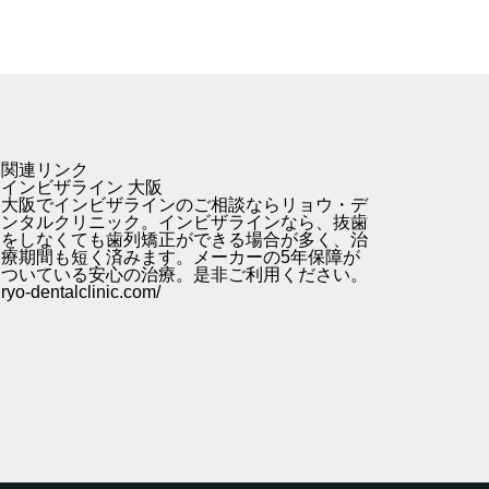
関連リンク
インビザライン 大阪
大阪でインビザラインのご相談ならリョウ・デ
ンタルクリニック。インビザラインなら、抜歯
をしなくても歯列矯正ができる場合が多く、治
療期間も短く済みます。メーカーの5年保障が
ついている安心の治療。是非ご利用ください。
ryo-dentalclinic.com/