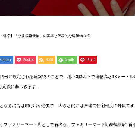
・雑学】「小規模建造物」の基準と代表的な建築物３選
Hatena
Pocket
RSS
feedly
Pin it
項四号に規定される建築物のことで、地上3階以下で建物高さ13メートル
いう定義に基づきます。
となる場合は届け出が必要で、大きさ的には戸建て住宅程度の外観です
なファミリーマート店として有名な、ファミリーマート近鉄鶴橋駅1番