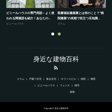
メ
ビニールハウスの専門用語－よく使
医療福祉建築賞とは何のこと？”病
【
われる関連語を紹介！あなたの...
院建築”の依頼で役立つ豆知識...
理
ビニールハウス
コラム
資
身近な建物百科
コラム
戸建て住宅
集合住宅
オフィスビル
病院
物置
ビニールハウス
フェンス
雑学
資格
Copyright © 身近な建物百科