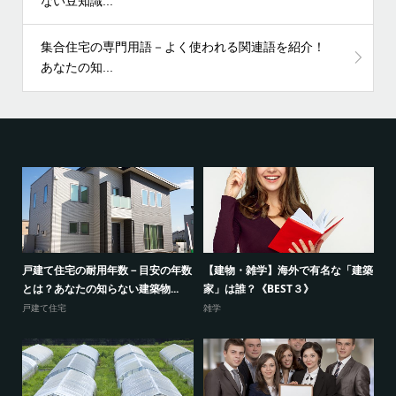
ない豆知識...
集合住宅の専門用語－よく使われる関連語を紹介！
あなたの知...
建築
戸建て住宅の耐用年数－目安の年数
【建物・雑学】海外で有名な「建築
病
とは？あなたの知らない建築物...
家」は誰？《BEST３》
紹
戸建て住宅
雑学
病