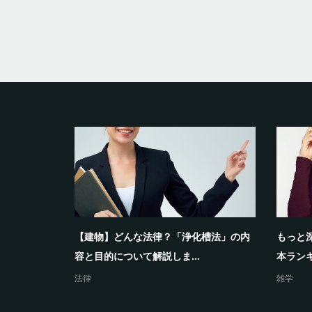
費用の概算
【建物】どんな法律？「浄化槽法」の内
もっと
容と目的について解説しま...
本ラン
法律
雑学