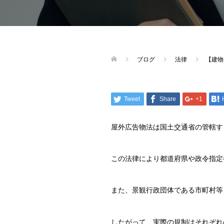
ブログ
法律
【建物
Tweet
Share
+1
屋外広告物法は国土交通省の管轄す
この法律により都道府県や政令指定
また、景観行政団体である市町村等
したがって、実際の規制はそれぞれ