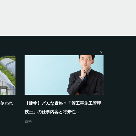
く使われ
【建物】どんな資格？「管工事施工管理
フェンスの
技士」の仕事内容と将来性...
困った話を紹
資格
フェンス