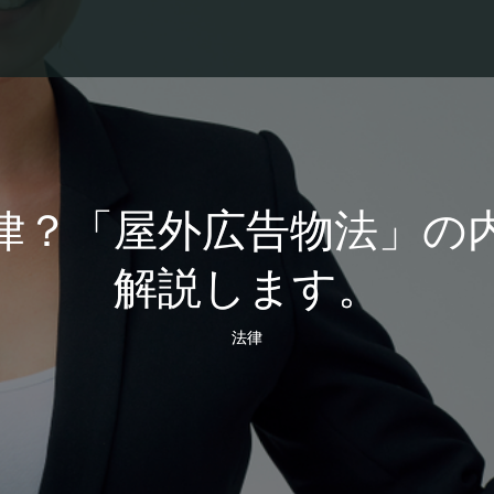
律？「屋外広告物法」の
解説します。
法律