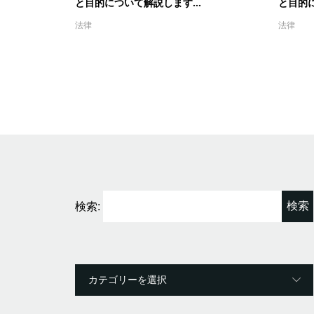
と目的について解説します...
と目的に
法律
法律
検索: