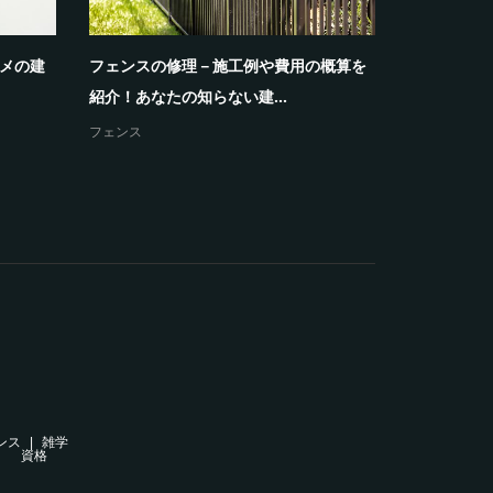
スメの建
フェンスの修理－施工例や費用の概算を
戸建て住宅
紹介！あなたの知らない建...
なたの知らな
フェンス
戸建て住宅
ンス
雑学
資格