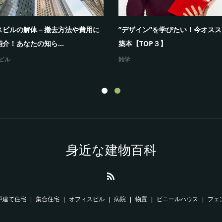
スビルの解体－撤去方法や費用に
”デザイン”を学びたい！今オス
介！あなたの知ら...
築本【TOP３】
ビル
雑学
身近な建物百科
戸建て住宅
集合住宅
オフィスビル
病院
物置
ビニールハウス
フェ