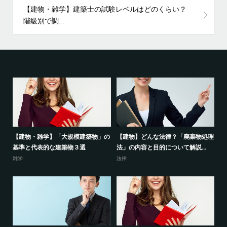
【建物・雑学】建築士の試験レベルはどのくらい？
階級別で調...
の概
【建物・雑学】「大規模建築物」の
【建物】どんな法律？「廃棄物処理
オ
基準と代表的な建築物３選
法」の内容と目的について解説...
っ
雑学
法律
コ