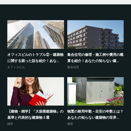
外と
オフィスビルのトラブル②－建築物
集合住宅の修理－施工例や費用の概
”
に関する困った話を紹介！あな...
算を紹介！あなたの知らない建...
の
オフィスビル
集合住宅
雑
組
【建物・雑学】「大規模建築物」の
物置の耐用年数－目安の年数とは？
【
。
基準と代表的な建築物３選
あなたの知らない建築物の世界...
は
雑学
物置
雑